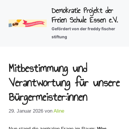
Zum
Demokratie Projekt der
Inhalt
Freien Schule Essen e.V.
springen
Gefördert von der freddy fischer
stiftung
Mitbestimmung und
Verantwortung für unsere
Bürgermeister:innen
29. Januar 2026
von
Aline
Nun stand die zentralen Frage im Raum:
Was