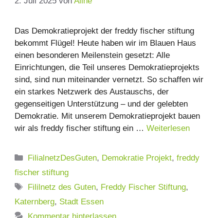
2. Juli 2025
von
Aline
Das Demokratieprojekt der freddy fischer stiftung
bekommt Flügel! Heute haben wir im Blauen Haus
einen besonderen Meilenstein gesetzt: Alle
Einrichtungen, die Teil unseres Demokratieprojekts
sind, sind nun miteinander vernetzt. So schaffen wir
ein starkes Netzwerk des Austauschs, der
gegenseitigen Unterstützung – und der gelebten
Demokratie. Mit unserem Demokratieprojekt bauen
wir als freddy fischer stiftung ein …
Weiterlesen
Kategorien
FilialnetzDesGuten
,
Demokratie Projekt
,
freddy
fischer stiftung
Schlagwörter
Fililnetz des Guten
,
Freddy Fischer Stiftung
,
Katernberg
,
Stadt Essen
Kommentar hinterlassen