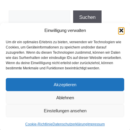
Suchen
Suchen
Einwilligung verwalten
Direkt zum Demokratieprojekt der
Um dir ein optimales Erlebnis zu bieten, verwenden wir Technologien wie
freddy fischer stiftung
Cookies, um Geräteinformationen zu speichern und/oder darauf
zuzugreifen. Wenn du diesen Technologien zustimmst, können wir Daten
wie das Surfverhalten oder eindeutige IDs auf dieser Website verarbeiten.
Wenn du deine Einwillligung nicht erteilst oder zurückziehst, können
bestimmte Merkmale und Funktionen beeinträchtigt werden.
Weiterlesen
Cookies helfen uns bei der Bereitstellung
unserer Inhalte und Dienste. Durch die
Akzeptieren
weitere Nutzung der Webseite stimmen Sie
Impressum
Datenschutzerklärung
Ablehnen
der Verwendung von Cookies zu.
Cookie-Richtlinie (EU)
Einstellungen ansehen
Okay!
© 2026 Demokratie Projekt der Freien Schule Essen e.V.
•
Erstellt mit
GeneratePress
Cookie-Richtlinie
Datenschutzerklärung
Impressum