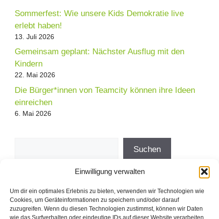
Sommerfest: Wie unsere Kids Demokratie live
erlebt haben!
13. Juli 2026
Gemeinsam geplant: Nächster Ausflug mit den
Kindern
22. Mai 2026
Die Bürger*innen von Teamcity können ihre Ideen
einreichen
6. Mai 2026
Suchen
Suchen
Einwilligung verwalten
Direkt zum Demokratieprojekt der
Um dir ein optimales Erlebnis zu bieten, verwenden wir Technologien wie
freddy fischer stiftung
Cookies, um Geräteinformationen zu speichern und/oder darauf
zuzugreifen. Wenn du diesen Technologien zustimmst, können wir Daten
wie das Surfverhalten oder eindeutige IDs auf dieser Website verarbeiten.